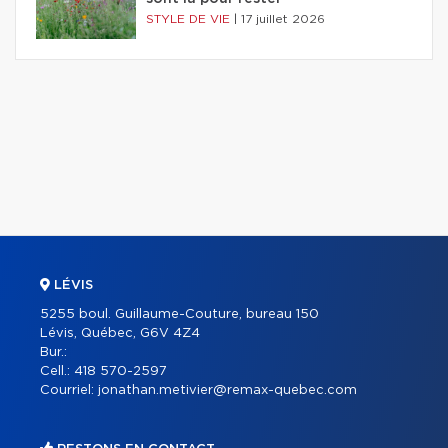
STYLE DE VIE
|
17 juillet 2026
LÉVIS
5255 boul. Guillaume-Couture, bureau 150
Lévis, Québec, G6V 4Z4
Bur.:
Cell.:
418 570-2597
Courriel:
jonathan.metivier@remax-quebec.com